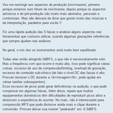
Vou me restringir aos aspectos de produção (mix/master), primeiro
porque estamos num fórum de mix/master, depois porque os aspectos
artísticos e de pré-produção são muito mais abstratos, pessoais e
contextuais. Mas não deixaria de dizer que gostei muito das músicas e
da interpretação, parabéns para vocês !!
Fiz uma rápida audição das 5 faixas e analisei alguns aspectos nas
ferramentas que costumo utilizar, usando algumas gravações referências
que sempre ajudam nas análises.
No geral, o mix dos os instrumentos está muito bem equilibrado.
Todas elas estão atingindo 0dBFS, o que não é necessariamente ruim.
Mas a frequência com que ocorre é muito alta. Isso pode significar várias
coisas: excesso de uso de compressão/limiting, overload de gravação,
excesso de conteúdo sub-sônico (de fato o nível DC das faixas é alto.
Procure remover o DC durante a <b>mixagem</b>, pode ajudar em
várias tarefas subsequentes).
Esse excesso de picos pode gerar deficiências na audição, o que pude
comprovar em algumas faixas. Além disso, repare que muitos
equipamentos domésticos têm dificuldades de reproduzir picos altos e
distorcem a experiência do ouvinte. No mais, não é interessante para
compressão MP3 que pode distorcer ainda mais e clipar durante a
conversão. Procure deixar sua master "peakando" em -0.3dBFS.