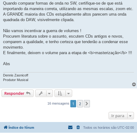
Quando comparar formas de onda no SW, certifique-se de que está
importando da maneira correta, utilizando as mesmas escalas, zoom etc.
A GRANDE maioria dos CDs estupidamente altos parecem uma onda
quadrada do DAW, visivelmente clipada.
Não vamos incentivar a guerra de volumes !
Procurem literatura sobre o assunto, escutem CDs antigos e novos,
comparem a qualidade, e tenho certeza que tenderão a condenar esse
movimento.
E finalmente, deixem o volume para a etapa de <b>masterização</b> !!!
Abs
Dennis Zasnicoff
Produtor Musical
Responder
1
2
Próximo
16 mensagens
Ir para
Índice do fórum
Todos os horários são
UTC-02:00