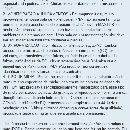
especializada poderia fazer. Muitas vezes tratamos nossa mix como um
"filho".
2. MONITORAÇÃO e JULGAMENTOS - Em segundo lugar, muito
provavelmente nossa sala de <b>mixagem</b> não representa muito
bem o ambiente acústico onde o usuário final irá ouvir a MASTER, ou
ainda, não temos a experiência para fazer essa "tradução" entre
ambientes e sistemas de som. Uma sala de <b>masterização</b> deve
ser acusticamente bastante confiável e precisa.
3. UNIFORMIZAÇÃO - Além disso, a <b>masterização</b> também
procura uniformizar as diferentes músicas em um projeto (CD)- os
volumes, as transições entre faixas, os fade ins e outs, o timbre das
faixas, deficiências de EQ, <b>reverberação</b> e Dinâmica que o
engenheiro de <b>mixagem</b> e/ou produtor não conseguiram
identificar nos seus sitemas, salas e contextos.
4. TIPO DE MÍDIA - Por último, masterizar tbm significa adaptar o áudio
para um tipo específico de mídia. Isso era muito comum na época do
vinil. Um mix precisava ser cuidadosamente masterizado para esse tipo
de mídia por razões técnicas da gravação e reprodução em vinil, além da
duração limitada de cada lado do disco. Outros exemplos no caso de
CDs são: codificação PQ, conversão de sample-rate para 44.1kHz e
resolução para 16 bits (utilizando dithering e conversores de qualidade),
produção e teste da master que será usada para prensagem.
Tbm é bastante comum se falar em <b>masterização</b> para rádios e
para iPODs. Particularmente, eu acho que isso não faz muito sentido. Eu