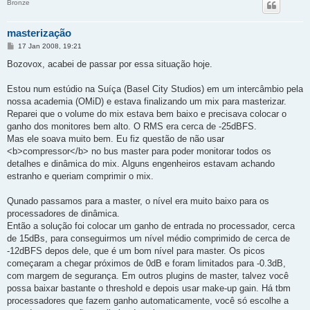
Bronze
masterização
M
17 Jan 2008, 19:21
e
n
Bozovox, acabei de passar por essa situação hoje.
s
a
g
Estou num estúdio na Suíça (Basel City Studios) em um intercâmbio pela
e
nossa academia (OMiD) e estava finalizando um mix para masterizar.
m
Reparei que o volume do mix estava bem baixo e precisava colocar o
ganho dos monitores bem alto. O RMS era cerca de -25dBFS.
Mas ele soava muito bem. Eu fiz questão de não usar
<b>compressor</b> no bus master para poder monitorar todos os
detalhes e dinâmica do mix. Alguns engenheiros estavam achando
estranho e queriam comprimir o mix.
Qunado passamos para a master, o nível era muito baixo para os
processadores de dinâmica.
Então a solução foi colocar um ganho de entrada no processador, cerca
de 15dBs, para conseguirmos um nível médio comprimido de cerca de
-12dBFS depos dele, que é um bom nível para master. Os picos
começaram a chegar próximos de 0dB e foram limitados para -0.3dB,
com margem de segurança. Em outros plugins de master, talvez você
possa baixar bastante o threshold e depois usar make-up gain. Há tbm
processadores que fazem ganho automaticamente, você só escolhe a