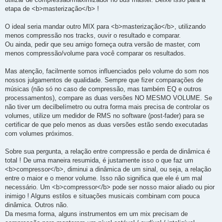
etapa de <b>masterização</b> !
O ideal seria mandar outro MIX para <b>masterização</b>, utilizando
menos compressão nos tracks, ouvir o resultado e comparar.
Ou ainda, pedir que seu amigo forneça outra versão de master, com
menos compressão/volume para você comparar os resultados.
Mas atenção, facilmente somos influenciados pelo volume do som nos
nossos julgamentos de qualidade. Sempre que fizer comparações de
músicas (não só no caso de compressão, mas também EQ e outros
processamentos), compare as duas versões NO MESMO VOLUME. Se
não tiver um decilbelímetro ou outra forma mais precisa de controlar os
volumes, utilize um medidor de RMS no software (post-fader) para se
certificar de que pelo menos as duas versões estão sendo executadas
com volumes próximos.
Sobre sua pergunta, a relação entre compressão e perda de dinâmica é
total ! De uma maneira resumida, é justamente isso o que faz um
<b>compressor</b>, diminui a dinâmica de um sinal, ou seja, a relação
entre o maior e o menor volume. Isso não significa que ele é um mal
necessário. Um <b>compressor</b> pode ser nosso maior aliado ou pior
inimigo ! Alguns estilos e situações musicais combinam com pouca
dinâmica. Outros não.
Da mesma forma, alguns instrumentos em um mix precisam de