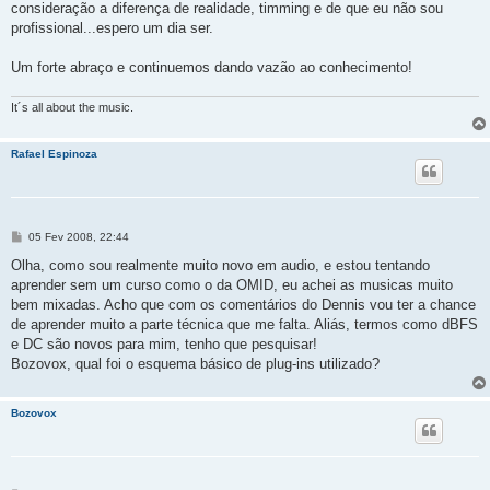
consideração a diferença de realidade, timming e de que eu não sou
profissional...espero um dia ser.
Um forte abraço e continuemos dando vazão ao conhecimento!
It´s all about the music.
Rafael Espinoza
M
05 Fev 2008, 22:44
e
n
Olha, como sou realmente muito novo em audio, e estou tentando
s
aprender sem um curso como o da OMID, eu achei as musicas muito
a
g
bem mixadas. Acho que com os comentários do Dennis vou ter a chance
e
de aprender muito a parte técnica que me falta. Aliás, termos como dBFS
m
e DC são novos para mim, tenho que pesquisar!
Bozovox, qual foi o esquema básico de plug-ins utilizado?
Bozovox