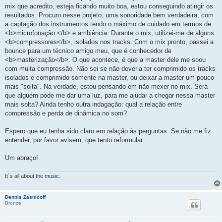
g
mix que acredito, esteja ficando muito boa, estou conseguindo atingir os
e
resultados. Procuro nesse projeto, uma sonoridade bem verdadeira, com
m
a captação dos instrumentos tendo o máximo de cuidado em termos de
<b>microfonação </b> e ambiência. Durante o mix, utilizei-me de alguns
<b>compressores</b>, isolados nos tracks. Com o mix pronto, passei a
bounce para um técnico amigo meu, que é conhecedor de
<b>masterização</b>. O que acontece, é que a master dele me soou
com muita compressão. Não sei se não deveria ter comprimido os tracks
isolados e comprimido somente na master, ou deixar a master um pouco
mais "solta". Na verdade, estou pensando em não mexer no mix. Será
que alguém pode me dar uma luz, para me ajudar a chegar nessa master
mais solta? Ainda tenho outra indagação: qual a relação entre
compressão e perda de dinâmica no som?
Espero que eu tenha sido claro em relação às perguntas. Se não me fiz
entender, por favor avisem, que tento reformular.
Um abraço!
It´s all about the music.
Dennis Zasnicoff
Bronze