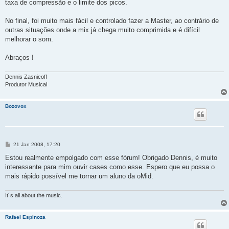
taxa de compressão e o limite dos picos.
No final, foi muito mais fácil e controlado fazer a Master, ao contrário de
outras situações onde a mix já chega muito comprimida e é difícil
melhorar o som.
Abraços !
Dennis Zasnicoff
Produtor Musical
Bozovox
M
21 Jan 2008, 17:20
e
n
Estou realmente empolgado com esse fórum! Obrigado Dennis, é muito
s
interessante para mim ouvir cases como esse. Espero que eu possa o
a
g
mais rápido possível me tornar um aluno da oMid.
e
m
It´s all about the music.
Rafael Espinoza