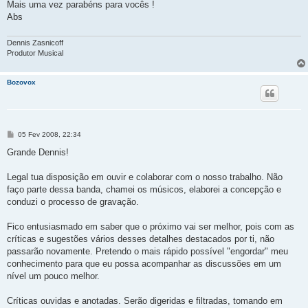
Mais uma vez parabéns para vocês !
Abs
Dennis Zasnicoff
Produtor Musical
Bozovox
M
05 Fev 2008, 22:34
e
n
Grande Dennis!
s
a
g
Legal tua disposição em ouvir e colaborar com o nosso trabalho. Não
e
faço parte dessa banda, chamei os músicos, elaborei a concepção e
m
conduzi o processo de gravação.
Fico entusiasmado em saber que o próximo vai ser melhor, pois com as
críticas e sugestões vários desses detalhes destacados por ti, não
passarão novamente. Pretendo o mais rápido possível "engordar" meu
conhecimento para que eu possa acompanhar as discussões em um
nível um pouco melhor.
Críticas ouvidas e anotadas. Serão digeridas e filtradas, tomando em