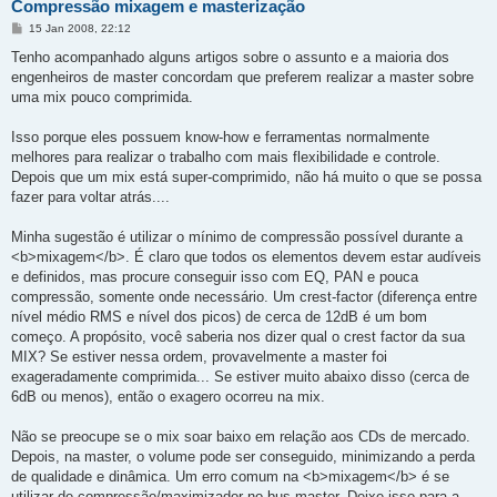
Compressão
mixagem
e
masterização
M
15 Jan 2008, 22:12
e
n
Tenho acompanhado alguns artigos sobre o assunto e a maioria dos
s
engenheiros de master concordam que preferem realizar a master sobre
a
g
uma mix pouco comprimida.
e
m
Isso porque eles possuem know-how e ferramentas normalmente
melhores para realizar o trabalho com mais flexibilidade e controle.
Depois que um mix está super-comprimido, não há muito o que se possa
fazer para voltar atrás....
Minha sugestão é utilizar o mínimo de compressão possível durante a
<b>mixagem</b>. É claro que todos os elementos devem estar audíveis
e definidos, mas procure conseguir isso com EQ, PAN e pouca
compressão, somente onde necessário. Um crest-factor (diferença entre
nível médio RMS e nível dos picos) de cerca de 12dB é um bom
começo. A propósito, você saberia nos dizer qual o crest factor da sua
MIX? Se estiver nessa ordem, provavelmente a master foi
exageradamente comprimida... Se estiver muito abaixo disso (cerca de
6dB ou menos), então o exagero ocorreu na mix.
Não se preocupe se o mix soar baixo em relação aos CDs de mercado.
Depois, na master, o volume pode ser conseguido, minimizando a perda
de qualidade e dinâmica. Um erro comum na <b>mixagem</b> é se
utilizar de compressão/maximizador no bus master. Deixe isso para a