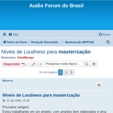
Audio Forum do Brasil
FAQ
Entrar
P
Índice do fórum
Produção Musical (Music Production Program - MPP)
Masterização (MPP140)
e
Níveis de Loudness para
masterização
s
Moderador:
OmidBurgin
q
Pesquisar
Pesquisa 
Responder
u
1
2
Próximo
16 mensagens
i
s
Bozovox
a
r
Níveis de Loudness para
masterização
M
11 Jan 2008, 15:49
e
n
Prezados amigos!
s
Estou trabalhando em um projeto, com arranjos bem elaborados e uma
a