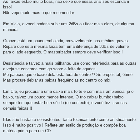
As faixas estão muito boas, não deixe que essas análises escondam
isso!
Não vejo muito mais o que recomendar.
Em Vicio, o vocal poderia subir uns 2dBs ou ficar mais claro, de alguma
maneira.
Groove está um pouco embolada, provavelmente nos médios-graves.
Repare que esta mesma faixa tem uma diferença de 3dBs de volume
para o lado esquerdo. O masterizador sempre deve verificar isso !
Desistência é talvez a mais brilhante, use como referência para as outras
e veja se concorda comigo sobre a falta de agudos.
Me pareceu que o baixo dela está fora de centro?? Se proposital, ótimo.
Mas procure deixar as baixas frequências no centro do mix.
Em Efe, eu procuraria uma caixa mais forte e com mais ambiência, já o
baixo, talvez um pouco menos intenso. O trio caixa+bumbo+baixo
sempre tem que estar bem sólido (no contexto), e você fez isso nas
demais faixas !!
Elas são bastante consistentes, tanto tecnicamente como artisticamente.
Isso é muito positivo ! Reflete um estilo de produção e compõe boa
matéria prima para um CD.