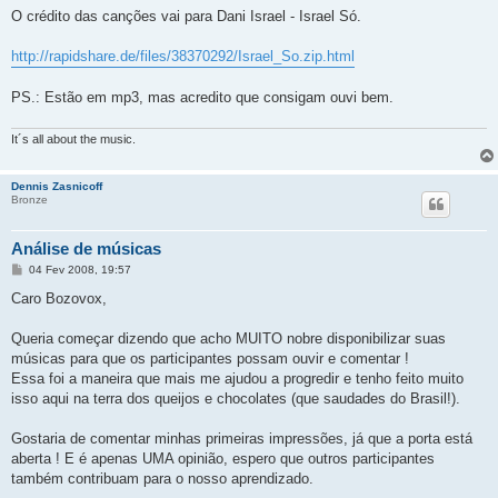
O crédito das canções vai para Dani Israel - Israel Só.
http://rapidshare.de/files/38370292/Israel_So.zip.html
PS.: Estão em mp3, mas acredito que consigam ouvi bem.
It´s all about the music.
Dennis Zasnicoff
Bronze
Análise de músicas
M
04 Fev 2008, 19:57
e
n
Caro Bozovox,
s
a
g
Queria começar dizendo que acho MUITO nobre disponibilizar suas
e
músicas para que os participantes possam ouvir e comentar !
m
Essa foi a maneira que mais me ajudou a progredir e tenho feito muito
isso aqui na terra dos queijos e chocolates (que saudades do Brasil!).
Gostaria de comentar minhas primeiras impressões, já que a porta está
aberta ! E é apenas UMA opinião, espero que outros participantes
também contribuam para o nosso aprendizado.