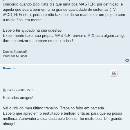
concordo quando Bob Katz diz que uma boa MASTER, por definição, é
aquela que soará bem em uma grande quantidade de sistemas (TV,
iPOD, Hi-Fi etc.), portanto não faz sentido se masterizar um projeto com
a mídia final em mente.
Espero ter ajudado na sua questão.
Experimente fazer sua própria MASTER, enviar o MIX para algum amigo
tbm masterizar e compare os resultados !
Dennis Zasnicoff
Produtor Musical
Bozovox
M
04 Fev 2008, 15:33
e
n
Prezados amigos!
s
a
g
Vai o link do meu último trabalho. Trabalho feito em parceria.
e
Espero que apreciem o restultado e tenham críticas para que eu possa
m
melhorar. Aproveitei a dica dada pelo Dennis, foi muito boa. Um grande
abraço!