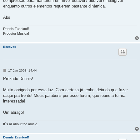
compressão para manterem um nível estável / audível / inteligível
enquanto outros elementos requerem bastante dinâmica.
Abs
Dennis Zasnicoff
Produtor Musical
Bozovox
M
17 Jan 2008, 14:44
e
n
Prezado Dennis!
s
a
g
Muito obrigado por essa luz. Com certeza já tenho idéia do que fazer
e
daqui pra frente! Meus parabéns por esse fórum, que reúne a turma
m
interessada!
Um abraço!
It´s all about the music.
Dennis Zasnicoff