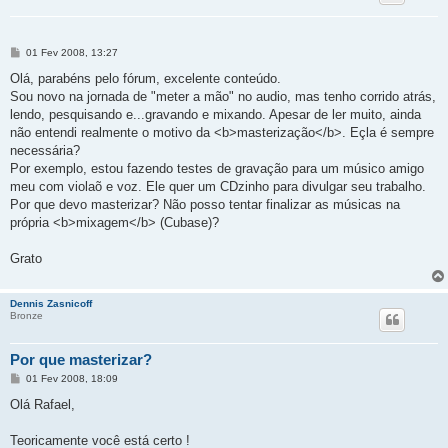
M
01 Fev 2008, 13:27
e
n
Olá, parabéns pelo fórum, excelente conteúdo.
s
Sou novo na jornada de "meter a mão" no audio, mas tenho corrido atrás,
a
g
lendo, pesquisando e...gravando e mixando. Apesar de ler muito, ainda
e
não entendi realmente o motivo da <b>masterização</b>. Eçla é sempre
m
necessária?
Por exemplo, estou fazendo testes de gravação para um músico amigo
meu com violaõ e voz. Ele quer um CDzinho para divulgar seu trabalho.
Por que devo masterizar? Não posso tentar finalizar as músicas na
própria <b>mixagem</b> (Cubase)?
Grato
Dennis Zasnicoff
Bronze
Por que masterizar?
M
01 Fev 2008, 18:09
e
n
Olá Rafael,
s
a
g
Teoricamente você está certo !