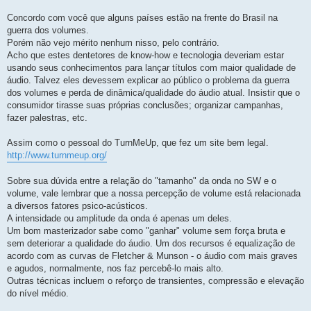
a
g
Concordo com você que alguns países estão na frente do Brasil na
e
guerra dos volumes.
m
Porém não vejo mérito nenhum nisso, pelo contrário.
Acho que estes dentetores de know-how e tecnologia deveriam estar
usando seus conhecimentos para lançar títulos com maior qualidade de
áudio. Talvez eles devessem explicar ao público o problema da guerra
dos volumes e perda de dinâmica/qualidade do áudio atual. Insistir que o
consumidor tirasse suas próprias conclusões; organizar campanhas,
fazer palestras, etc.
Assim como o pessoal do TurnMeUp, que fez um site bem legal.
http://www.turnmeup.org/
Sobre sua dúvida entre a relação do "tamanho" da onda no SW e o
volume, vale lembrar que a nossa percepção de volume está relacionada
a diversos fatores psico-acústicos.
A intensidade ou amplitude da onda é apenas um deles.
Um bom masterizador sabe como "ganhar" volume sem força bruta e
sem deteriorar a qualidade do áudio. Um dos recursos é equalização de
acordo com as curvas de Fletcher & Munson - o áudio com mais graves
e agudos, normalmente, nos faz percebê-lo mais alto.
Outras técnicas incluem o reforço de transientes, compressão e elevação
do nível médio.