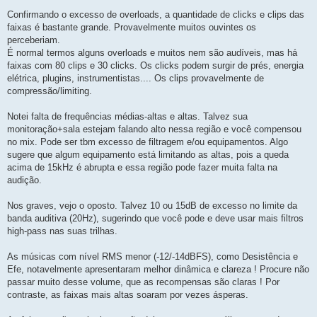
Confirmando o excesso de overloads, a quantidade de clicks e clips das
faixas é bastante grande. Provavelmente muitos ouvintes os
perceberiam.
É normal termos alguns overloads e muitos nem são audíveis, mas há
faixas com 80 clips e 30 clicks. Os clicks podem surgir de prés, energia
elétrica, plugins, instrumentistas.... Os clips provavelmente de
compressão/limiting.
Notei falta de frequências médias-altas e altas. Talvez sua
monitoração+sala estejam falando alto nessa região e você compensou
no mix. Pode ser tbm excesso de filtragem e/ou equipamentos. Algo
sugere que algum equipamento está limitando as altas, pois a queda
acima de 15kHz é abrupta e essa região pode fazer muita falta na
audição.
Nos graves, vejo o oposto. Talvez 10 ou 15dB de excesso no limite da
banda auditiva (20Hz), sugerindo que você pode e deve usar mais filtros
high-pass nas suas trilhas.
As músicas com nível RMS menor (-12/-14dBFS), como Desistência e
Efe, notavelmente apresentaram melhor dinâmica e clareza ! Procure não
passar muito desse volume, que as recompensas são claras ! Por
contraste, as faixas mais altas soaram por vezes ásperas.