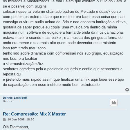
g
os mixados e Masterizados La fora Falam que existem o Pulo do Gato. e
e
se e possivel com plugins
m
colocar nesse tal volume chamado padrao do Mercado e quais? ou so
com perifericos externo claro que e melhor pra faser essa coisa que nao
conssigo ouvir um audio acima de -3db e nao encontra inrritação auditiva,
gostaria de saber porque eu copiei uma musica pra dentro da minha
maquina num software de edição e a forma de onda da musica nacional
estava maior e soando mais baixo , e a musica dos gringos a forma de
onda era menor e soa mais alto quem pode devendar esse misterio
isso tem tirado meu sono
tenho lido sobre dinamica com compressão nos sub grupo, equalizaçao
nos bus, pra facilitar
a <b>masterização</b>
senhores agradeço pela a paciencia aguardo e confio que acharemos a
reposta qui
e pretendo mais rapido assim que finalizar uma mix aqui faser esse tipo
de capacitação com esse instituto muito bem estruturado
Dennis Zasnicoff
Bronze
Re: Compressão: Mix X Master
M
10 Jun 2008, 18:26
e
n
Olá Diormaster,
s