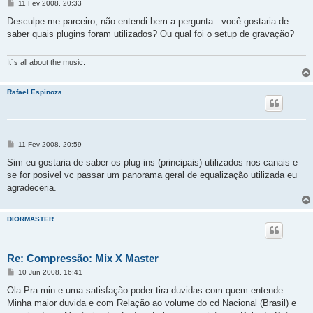
M
11 Fev 2008, 20:33
e
n
Desculpe-me parceiro, não entendi bem a pergunta...você gostaria de
s
saber quais plugins foram utilizados? Ou qual foi o setup de gravação?
a
g
e
m
It´s all about the music.
Rafael Espinoza
M
11 Fev 2008, 20:59
e
n
Sim eu gostaria de saber os plug-ins (principais) utilizados nos canais e
s
se for posivel vc passar um panorama geral de equalização utilizada eu
a
g
agradeceria.
e
m
DIORMASTER
Re: Compressão: Mix X Master
M
10 Jun 2008, 16:41
e
n
Ola Pra min e uma satisfação poder tira duvidas com quem entende
s
Minha maior duvida e com Relação ao volume do cd Nacional (Brasil) e
a