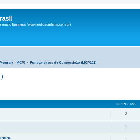
asil
 e music business (www.audioacademy.com.br)
Program - MCP)
Fundamentos de Composição (MCP101)
1)
r
uisa avançada
RESPOSTAS
3
1
sonora
1