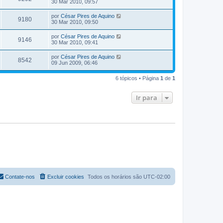
30 Mar 2010, 09:57
por
César Pires de Aquino
9180
30 Mar 2010, 09:50
por
César Pires de Aquino
9146
30 Mar 2010, 09:41
por
César Pires de Aquino
8542
09 Jun 2009, 06:46
6 tópicos • Página
1
de
1
Ir para
Contate-nos
Excluir cookies
Todos os horários são
UTC-02:00