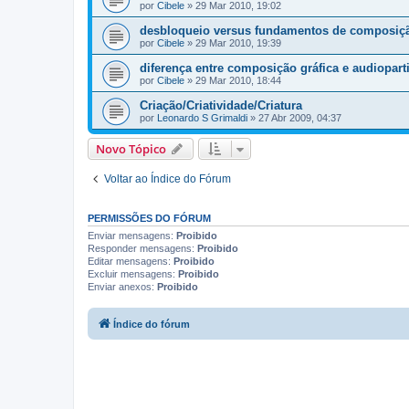
por
Cibele
»
29 Mar 2010, 19:02
desbloqueio versus fundamentos de composiç
por
Cibele
»
29 Mar 2010, 19:39
diferença entre composição gráfica e audioparti
por
Cibele
»
29 Mar 2010, 18:44
Criação/Criatividade/Criatura
por
Leonardo S Grimaldi
»
27 Abr 2009, 04:37
Novo Tópico
Voltar ao Índice do Fórum
PERMISSÕES DO FÓRUM
Enviar mensagens:
Proibido
Responder mensagens:
Proibido
Editar mensagens:
Proibido
Excluir mensagens:
Proibido
Enviar anexos:
Proibido
Índice do fórum