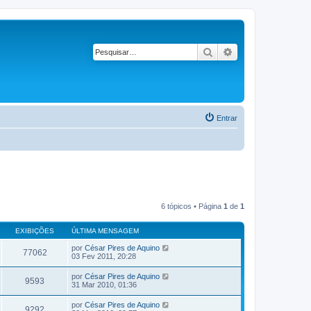
Pesquisar
Pesquisa avançad
Entrar
6 tópicos • Página
1
de
1
EXIBIÇÕES
ÚLTIMA MENSAGEM
por
César Pires de Aquino
77062
03 Fev 2011, 20:28
por
César Pires de Aquino
9593
31 Mar 2010, 01:36
por
César Pires de Aquino
9292