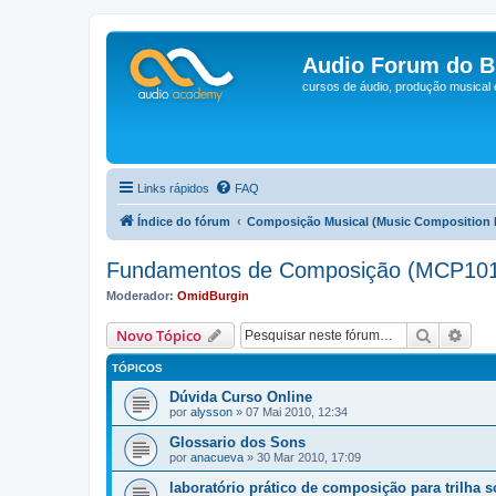
Audio Forum do Br
cursos de áudio, produção musical
Links rápidos
FAQ
Índice do fórum
Composição Musical (Music Composition 
Fundamentos de Composição (MCP10
Moderador:
OmidBurgin
Pesquisa
Pesq
Novo Tópico
TÓPICOS
por
alysson
»
07 Mai 2010, 12:34
Glossario dos Sons
por
anacueva
»
30 Mar 2010, 17:09
laboratório prático de composição para trilha 