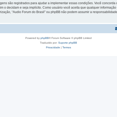
gens são registrados para ajudar a implementar essas condições. Você concorda que 
sim o decidam e seja implícito. Como usuário você aceita que qualquer informaçã
orização, “Audio Forum do Brasil” ou phpBB não podem assumir a responsabilidade 
Powered by
phpBB
® Forum Software © phpBB Limited
Traduzido por:
Suporte phpBB
Privacidade
|
Termos