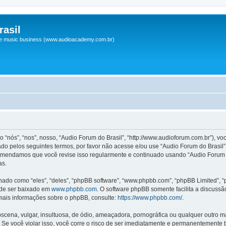
asil
 e music business (www.audioacademy.com.br)
ós”, “nos”, nosso, “Audio Forum do Brasil”, “http://www.audioforum.com.br”), v
do pelos seguintes termos, por favor não acesse e/ou use “Audio Forum do Brasi
comendamos que você revise isso regularmente e continuado usando “Audio Forum d
as.
o como “eles”, “deles”, “phpBB software”, “www.phpbb.com”, “phpBB Limited”, “
ode ser baixado em
www.phpbb.com
. O software phpBB somente facilita a discuss
 mais informações sobre o phpBB, consulte:
https://www.phpbb.com/
.
na, vulgar, insultuosa, de ódio, ameaçadora, pornográfica ou qualquer outro mate
. Se você violar isso, você corre o risco de ser imediatamente e permanentemente