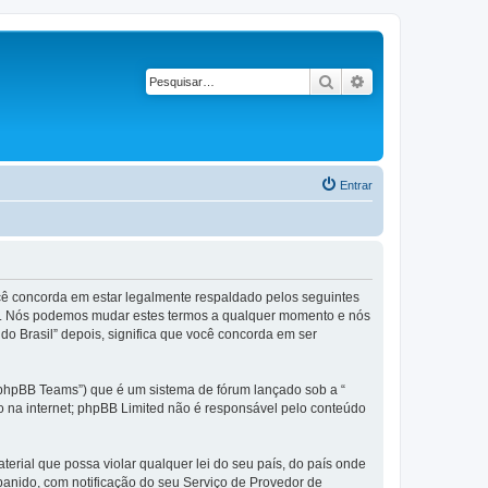
Pesquisar
Pesquisa avançad
Entrar
ocê concorda em estar legalmente respaldado pelos seguintes
l”. Nós podemos mudar estes termos a qualquer momento e nós
o Brasil” depois, significa que você concorda em ser
phpBB Teams”) que é um sistema de fórum lançado sob a “
ão na internet; phpBB Limited não é responsável pelo conteúdo
rial que possa violar qualquer lei do seu país, do país onde
 banido, com notificação do seu Serviço de Provedor de