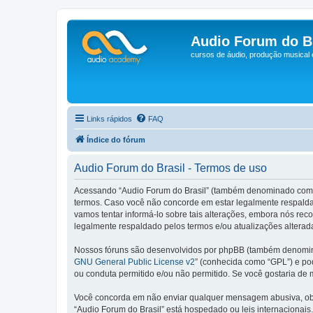
Audio Forum do Br
cursos de áudio, produção musical
Links rápidos
FAQ
Índice do fórum
Audio Forum do Brasil - Termos de uso
Acessando “Audio Forum do Brasil” (também denominado como “n
termos. Caso você não concorde em estar legalmente respalda
vamos tentar informá-lo sobre tais alterações, embora nós re
legalmente respaldado pelos termos e/ou atualizações alterad
Nossos fóruns são desenvolvidos por phpBB (também denominad
GNU General Public License v2
” (conhecida como “GPL”) e p
ou conduta permitido e/ou não permitido. Se você gostaria de
Você concorda em não enviar qualquer mensagem abusiva, obsce
“Audio Forum do Brasil” está hospedado ou leis internacionais