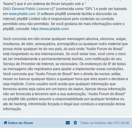
Teams”) que é um sistema de fórum lançado sob a “
GNU General Public License v2
” (conhecida como “GPL”) e pode ser baixado
em
www.phpbb.com
. O software phpBB somente facilita a discussão na
internet; phpBB Limited não é responsável pelo conteúdo ou conduta
permitido e/ou não permitido. Se você gostaria de mais informações sobre o
phpBB, consulte:
https://www.phpbb.com/
.
Você concorda em não enviar qualquer mensagem abusiva, obscena, vulgar,
insultuosa, de ódio, ameaçadora, pornográfica ou qualquer outro material que
possa violar qualquer lei do seu país, do país onde “Audio Forum do Brasil”
está hospedado ou leis internacionais. Se você violar isso, você corre o risco
de ser imediatamente e permanentemente banido, com notificação do seu
Serviço de Provedor de Internet, se necessário. Os endereços de IP de todas
as mensagens são registrados para ajudar a implementar essas condições.
Você concorda que “Audio Forum do Brasil” tem o direito de excluir, editar,
mover ou trancar qualquer tópico a qualquer hora que eles assim o decidam e
seja implícito. Como usuário você aceita que qualquer informação que
forneceu acima seja salva em um banco de dados. Apesar dessa informação
não ser fornecida a terceiros sem a sua autorização, “Audio Forum do Brasil”
ou phpBB não podem assumir a responsabilidade por qualquer tentativa ou
ato de hacking, intromissão forçada e ilegal que conduza a exposição dessa
informação.
Índice do fórum
Todos os horários são
UTC-02:00