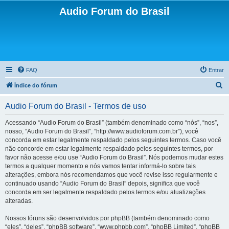
Audio Forum do Brasil
FAQ
Entrar
P
Índice do fórum
e
Audio Forum do Brasil - Termos de uso
s
q
Acessando “Audio Forum do Brasil” (também denominado como “nós”, “nos”,
nosso, “Audio Forum do Brasil”, “http://www.audioforum.com.br”), você
u
concorda em estar legalmente respaldado pelos seguintes termos. Caso você
i
não concorde em estar legalmente respaldado pelos seguintes termos, por
favor não acesse e/ou use “Audio Forum do Brasil”. Nós podemos mudar estes
s
termos a qualquer momento e nós vamos tentar informá-lo sobre tais
a
alterações, embora nós recomendamos que você revise isso regularmente e
continuado usando “Audio Forum do Brasil” depois, significa que você
r
concorda em ser legalmente respaldado pelos termos e/ou atualizações
alteradas.
Nossos fóruns são desenvolvidos por phpBB (também denominado como
“eles”, “deles”, “phpBB software”, “www.phpbb.com”, “phpBB Limited”, “phpBB