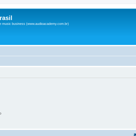
asil
 e music business (www.audioacademy.com.br)
o