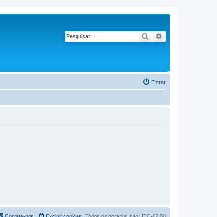
Pesquisar
Pesquisa avançad
Entrar
Contate-nos
Excluir cookies
Todos os horários são
UTC-02:00