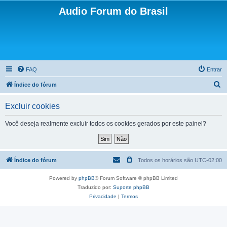
Audio Forum do Brasil
FAQ
Entrar
P
Índice do fórum
e
Excluir cookies
s
q
Você deseja realmente excluir todos os cookies gerados por este painel?
u
i
s
Índice do fórum
Todos os horários são
UTC-02:00
a
Powered by
phpBB
® Forum Software © phpBB Limited
r
Traduzido por:
Suporte phpBB
Privacidade
|
Termos