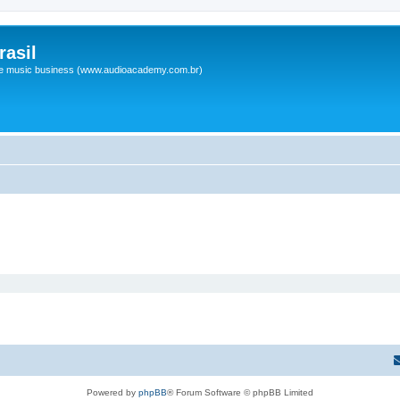
asil
 e music business (www.audioacademy.com.br)
Powered by
phpBB
® Forum Software © phpBB Limited