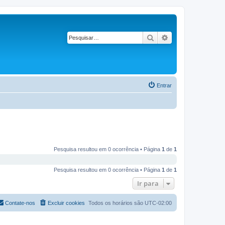
Pesquisar
Pesquisa avançad
Entrar
Pesquisa resultou em 0 ocorrência • Página
1
de
1
Pesquisa resultou em 0 ocorrência • Página
1
de
1
Ir para
Contate-nos
Excluir cookies
Todos os horários são
UTC-02:00