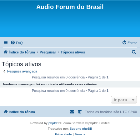
Audio Forum do Brasil
FAQ
Entrar
P
Índice do fórum
Pesquisar
Tópicos ativos
e
Tópicos ativos
s
Pesquisa avançada
q
Pesquisa resultou em 0 ocorrência • Página
1
de
1
u
Nenhuma mensagem foi encontrada utilizando estes critérios
i
Pesquisa resultou em 0 ocorrência • Página
1
de
1
s
Ir para
a
Índice do fórum
Todos os horários são
UTC-02:00
r
Powered by
phpBB
® Forum Software © phpBB Limited
Traduzido por:
Suporte phpBB
Privacidade
|
Termos