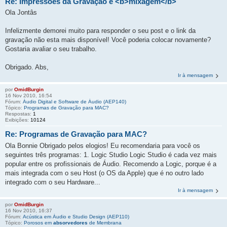
Re: Impressões da Gravação e <b>
mixagem
</b>
Ola Jontâs
Infelizmente demorei muito para responder o seu post e o link da
gravação não esta mais disponível! Você poderia colocar novamente?
Gostaria avaliar o seu trabalho.
Obrigado. Abs,
Ir à mensagem
por
OmidBurgin
16 Nov 2010, 16:54
Fórum:
Áudio Digital e Software de Áudio (AEP140)
Tópico:
Programas de Gravação para MAC?
Respostas:
1
Exibições:
10124
Re: Programas de Gravação para MAC?
Ola Bonnie Obrigado pelos elogios! Eu recomendaria para você os
seguintes três programas: 1. Logic Studio Logic Studio é cada vez mais
popular entre os profissionais de Áudio. Recomendo a Logic, porque é a
mais integrada com o seu Host (o OS da Apple) que é no outro lado
integrado com o seu Hardware...
Ir à mensagem
por
OmidBurgin
16 Nov 2010, 16:37
Fórum:
Acústica em Áudio e Studio Design (AEP110)
Tópico:
Porosos em
absorvedores
de Membrana