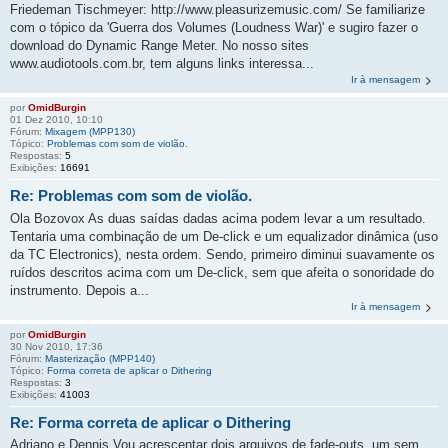
Friedeman Tischmeyer: http://www.pleasurizemusic.com/ Se familiarize
com o tópico da 'Guerra dos Volumes (Loudness War)' e sugiro fazer o
download do Dynamic Range Meter. No nosso sites
www.audiotools.com.br, tem alguns links interessa...
Ir à mensagem
por
OmidBurgin
01 Dez 2010, 10:10
Fórum:
Mixagem (MPP130)
Tópico:
Problemas com som de violão.
Respostas:
5
Exibições:
16691
Re: Problemas com som de violão.
Ola Bozovox As duas saídas dadas acima podem levar a um resultado.
Tentaria uma combinação de um De-click e um equalizador dinâmica (uso
da TC Electronics), nesta ordem. Sendo, primeiro diminui suavamente os
ruídos descritos acima com um De-click, sem que afeita o sonoridade do
instrumento. Depois a...
Ir à mensagem
por
OmidBurgin
30 Nov 2010, 17:36
Fórum:
Masterização (MPP140)
Tópico:
Forma correta de aplicar o Dithering
Respostas:
3
Exibições:
41003
Re: Forma correta de aplicar o Dithering
Adriano e Dennis Vou acrescentar dois arquivos de fade-outs, um sem