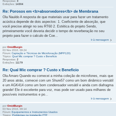
Respostas:
3
Exibições:
14304
Re: Porosos em <b>
absorvedores
</b> de Membrana
Ola Nauldo A resposta de que materiais usar para fazer um tratamento
acústica depende de dois aspectos: 1. Coeficiente de absorção, que
você precise atingir no seu RT60 2. Estética do projeto Sendo,
primeiramente você deveria decidir o tempo de reverberação no seu
projeto para fazer o calculo de Coe...
Ir à mensagem
por
OmidBurgin
03 Nov 2010, 09:24
Fórum:
Captação e Técnicas de Microfonação (MPP120)
Tópico:
Qual Mic comprar ? Custo x Beneficio
Respostas:
2
Exibições:
11179
Re: Qual Mic comprar ? Custo x Beneficio
Ola Amaro Quando eu comecei a minha coleção de microfones, mais que
20 anos atrás, comecei com um Shure57 como um bom dinâmico versátil
e um AGK414 como um bom condensador versátil e ainda com diafragma
grande! Ele é excelente para voz, mas pode ser usado para milhares de
possíveis instrumentos e po...
Ir à mensagem
por
OmidBurgin
03 Nov 2010, 09:14
Fórum:
Equipamentos e Instrumentos Usados
Tópico:
Problemas na instalação FTP