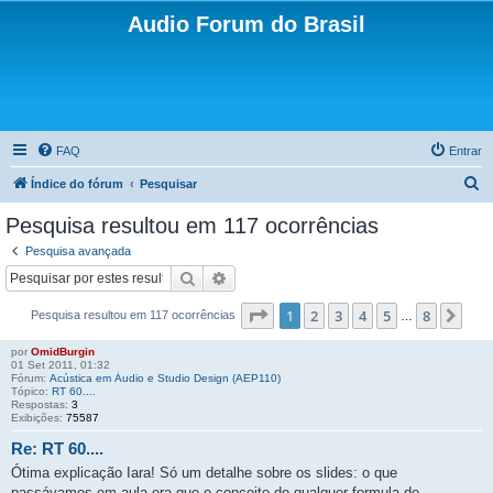
Audio Forum do Brasil
FAQ
Entrar
P
Índice do fórum
Pesquisar
e
Pesquisa resultou em 117 ocorrências
s
Pesquisa avançada
q
Pesquisar
Pesquisa avançada
u
Página
1
de
8
1
2
3
4
5
8
Pró
Pesquisa resultou em 117 ocorrências
i
…
s
por
OmidBurgin
01 Set 2011, 01:32
a
Fórum:
Acústica em Áudio e Studio Design (AEP110)
Tópico:
RT 60....
r
Respostas:
3
Exibições:
75587
Re: RT 60....
Ótima explicação Iara! Só um detalhe sobre os slides: o que
passávamos em aula era que o conceito de qualquer formula de