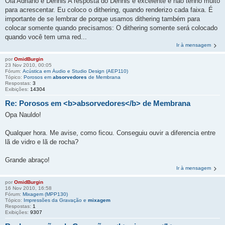
Ola Adriano e Dennis A resposta do Dennis é excelente e não tenho muito
para acrescentar. Eu coloco o dithering, quando renderizo cada faixa. É
importante de se lembrar de porque usamos dithering também para
colocar somente quando precisamos: O dithering somente será colocado
quando você tem uma red...
Ir à mensagem
por
OmidBurgin
23 Nov 2010, 00:05
Fórum:
Acústica em Áudio e Studio Design (AEP110)
Tópico:
Porosos em
absorvedores
de Membrana
Respostas:
3
Exibições:
14304
Re: Porosos em <b>
absorvedores
</b> de Membrana
Opa Nauldo!
Qualquer hora. Me avise, como ficou. Conseguiu ouvir a diferencia entre
lã de vidro e lã de rocha?
Grande abraço!
Ir à mensagem
por
OmidBurgin
16 Nov 2010, 16:58
Fórum:
Mixagem (MPP130)
Tópico:
Impressões da Gravação e
mixagem
Respostas:
1
Exibições:
9307