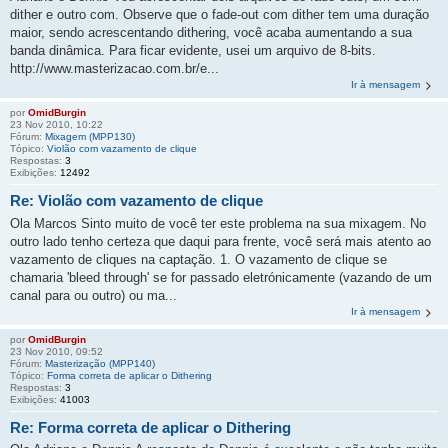
dither e outro com. Observe que o fade-out com dither tem uma duração
maior, sendo acrescentando dithering, você acaba aumentando a sua
banda dinâmica. Para ficar evidente, usei um arquivo de 8-bits.
http://www.masterizacao.com.br/e...
Ir à mensagem
por
OmidBurgin
23 Nov 2010, 10:22
Fórum:
Mixagem (MPP130)
Tópico:
Violão com vazamento de clique
Respostas:
3
Exibições:
12492
Re: Violão com vazamento de clique
Ola Marcos Sinto muito de você ter este problema na sua mixagem. No
outro lado tenho certeza que daqui para frente, você será mais atento ao
vazamento de cliques na captação. 1. O vazamento de clique se
chamaria 'bleed through' se for passado eletrónicamente (vazando de um
canal para ou outro) ou ma...
Ir à mensagem
por
OmidBurgin
23 Nov 2010, 09:52
Fórum:
Masterização (MPP140)
Tópico:
Forma correta de aplicar o Dithering
Respostas:
3
Exibições:
41003
Re: Forma correta de aplicar o Dithering