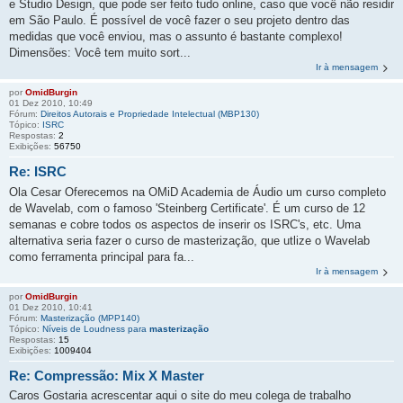
e Studio Design, que pode ser feito tudo online, caso que você não residir
em São Paulo. É possível de você fazer o seu projeto dentro das
medidas que você enviou, mas o assunto é bastante complexo!
Dimensões: Você tem muito sort...
Ir à mensagem
por
OmidBurgin
01 Dez 2010, 10:49
Fórum:
Direitos Autorais e Propriedade Intelectual (MBP130)
Tópico:
ISRC
Respostas:
2
Exibições:
56750
Re: ISRC
Ola Cesar Oferecemos na OMiD Academia de Áudio um curso completo
de Wavelab, com o famoso 'Steinberg Certificate'. É um curso de 12
semanas e cobre todos os aspectos de inserir os ISRC's, etc. Uma
alternativa seria fazer o curso de masterização, que utlize o Wavelab
como ferramenta principal para fa...
Ir à mensagem
por
OmidBurgin
01 Dez 2010, 10:41
Fórum:
Masterização (MPP140)
Tópico:
Níveis de Loudness para
masterização
Respostas:
15
Exibições:
1009404
Re: Compressão: Mix X Master
Caros Gostaria acrescentar aqui o site do meu colega de trabalho