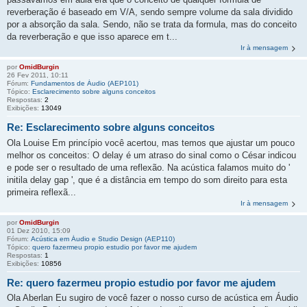
reverberação é baseado em V/A, sendo sempre volume da sala dividido
por a absorção da sala. Sendo, não se trata da formula, mas do conceito
da reverberação e que isso aparece em t...
Ir à mensagem
por
OmidBurgin
26 Fev 2011, 10:11
Fórum:
Fundamentos de Áudio (AEP101)
Tópico:
Esclarecimento sobre alguns conceitos
Respostas:
2
Exibições:
13049
Re: Esclarecimento sobre alguns conceitos
Ola Louise Em princípio você acertou, mas temos que ajustar um pouco
melhor os conceitos: O delay é um atraso do sinal como o César indicou
e pode ser o resultado de uma reflexão. Na acústica falamos muito do '
initila delay gap ', que é a distância em tempo do som direito para esta
primeira reflexã...
Ir à mensagem
por
OmidBurgin
01 Dez 2010, 15:09
Fórum:
Acústica em Áudio e Studio Design (AEP110)
Tópico:
quero fazermeu propio estudio por favor me ajudem
Respostas:
1
Exibições:
10856
Re: quero fazermeu propio estudio por favor me ajudem
Ola Aberlan Eu sugiro de você fazer o nosso curso de acústica em Áudio