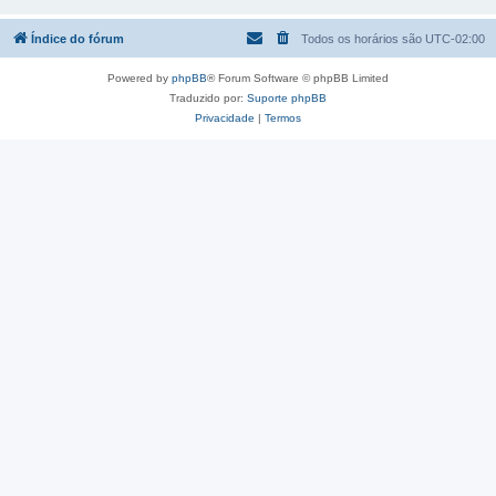
Índice do fórum
Todos os horários são
UTC-02:00
Powered by
phpBB
® Forum Software © phpBB Limited
Traduzido por:
Suporte phpBB
Privacidade
|
Termos