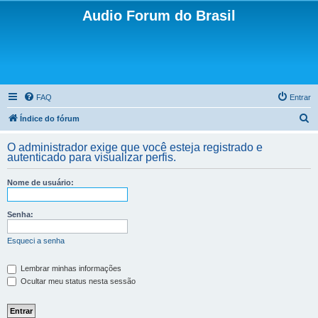
Audio Forum do Brasil
FAQ
Entrar
P
Índice do fórum
e
O administrador exige que você esteja registrado e
s
autenticado para visualizar perfis.
q
Nome de usuário:
u
i
Senha:
s
a
Esqueci a senha
r
Lembrar minhas informações
Ocultar meu status nesta sessão