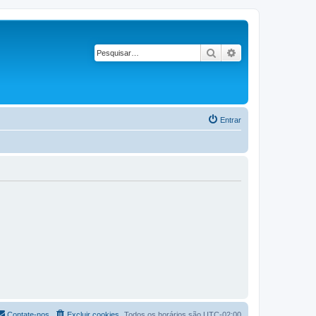
Pesquisar
Pesquisa avançad
Entrar
Contate-nos
Excluir cookies
Todos os horários são
UTC-02:00