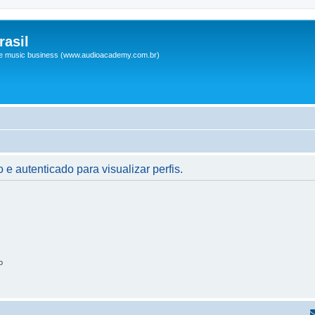
asil
 e music business (www.audioacademy.com.br)
 e autenticado para visualizar perfis.
o