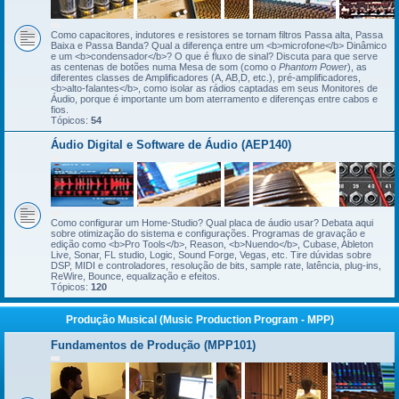
Como capacitores, indutores e resistores se tornam filtros Passa alta, Passa
Baixa e Passa Banda? Qual a diferença entre um <b>microfone</b> Dinâmico
e um <b>condensador</b>? O que é fluxo de sinal? Discuta para que serve
as centenas de botões numa Mesa de som (como o
Phantom Power
), as
diferentes classes de Amplificadores (A, AB,D, etc.), pré-amplificadores,
<b>alto-falantes</b>, como isolar as rádios captadas em seus Monitores de
Áudio, porque é importante um bom aterramento e diferenças entre cabos e
fios.
Tópicos:
54
Áudio Digital e Software de Áudio (AEP140)
Como configurar um Home-Studio? Qual placa de áudio usar? Debata aqui
sobre otimização do sistema e configurações. Programas de gravação e
edição como <b>Pro Tools</b>, Reason, <b>Nuendo</b>, Cubase, Ableton
Live, Sonar, FL studio, Logic, Sound Forge, Vegas, etc. Tire dúvidas sobre
DSP, MIDI e controladores, resolução de bits, sample rate, latência, plug-ins,
ReWire, Bounce, equalização e efeitos.
Tópicos:
120
Produção Musical (Music Production Program - MPP)
Fundamentos de Produção (MPP101)