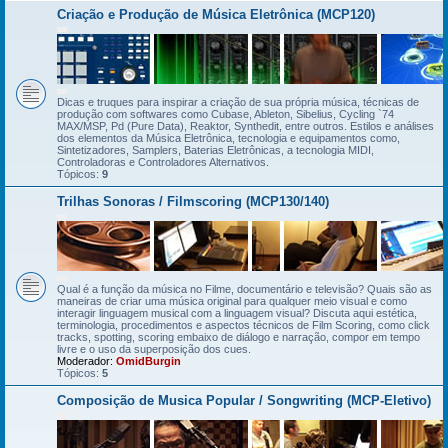
Criação e Produção de Música Eletrônica (MCP120)
Dicas e truques para inspirar a criação de sua própria música, técnicas de
produção com softwares como Cubase, Ableton, Sibelius, Cycling `74
MAX/MSP, Pd (Pure Data), Reaktor, Synthedit, entre outros. Estilos e análises
dos elementos da Música Eletrônica, tecnologia e equipamentos como,
Sintetizadores, Samplers, Baterias Eletrônicas, a tecnologia MIDI,
Controladoras e Controladores Alternativos.
Tópicos:
9
Trilhas Sonoras / Filmscoring (MCP130/140)
Qual é a função da música no Filme, documentário e televisão? Quais são as
maneiras de criar uma música original para qualquer meio visual e como
interagir linguagem musical com a linguagem visual? Discuta aqui estética,
terminologia, procedimentos e aspectos técnicos de Film Scoring, como click
tracks, spotting, scoring embaixo de diálogo e narração, compor em tempo
livre e o uso da superposição dos cues.
Moderador:
OmidBurgin
Tópicos:
5
Composição de Musica Popular / Songwriting (MCP-Eletivo)