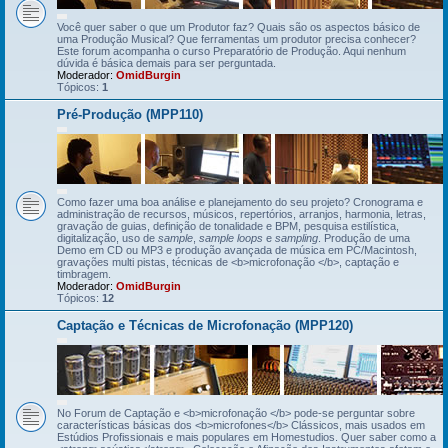
Você quer saber o que um Produtor faz? Quais são os aspectos básico de
uma Produção Musical? Que ferramentas um produtor precisa conhecer?
Este forum acompanha o curso Preparatório de Produção. Aqui nenhum
dúvida é básica demais para ser perguntada.
Moderador:
OmidBurgin
Tópicos:
1
Pré-Produção (MPP110)
Como fazer uma boa análise e planejamento do seu projeto? Cronograma e
administração de recursos, músicos, repertórios, arranjos, harmonia, letras,
gravação de guias, definição de tonalidade e BPM, pesquisa estilística,
digitalização, uso de
sample
,
sample loops
e
sampling
. Produção de uma
Demo em CD ou MP3 e produção avançada de música em PC/Macintosh,
gravações multi pistas, técnicas de <b>microfonação </b>, captação e
timbragem.
Moderador:
OmidBurgin
Tópicos:
12
Captação e Técnicas de Microfonação (MPP120)
No Forum de Captação e <b>microfonação </b> pode-se perguntar sobre
características básicas dos <b>microfones</b> Clássicos, mais usados em
Estúdios Profissionais e mais populares em Homestudios. Quer saber como a