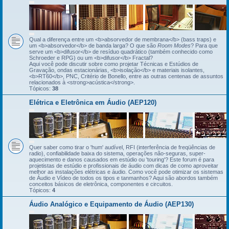
Qual a diferença entre um <b>absorvedor de membrana</b> (bass traps) e
um <b>absorvedor</b> de banda larga? O que são
Room Modes
? Para que
serve um <b>difusor</b> de resíduo quadrático (também conhecido como
Schroeder e RPG) ou um <b>difusor</b> Fractal?
Aqui você pode discutir sobre como projetar Técnicas e Estúdios de
Gravação, ondas estacionárias, <b>isolação</b> e materiais isolantes,
<b>RT60</b>, PNC, Critério de Bonello, entre as outras centenas de assuntos
relacionados à <strong>acústica</strong>.
Tópicos:
38
Elétrica e Eletrônica em Áudio (AEP120)
Quer saber como tirar o 'hum' audível, RFI (interferência de freqüências de
radio), confiabilidade baixa do sistema, operações não-seguras, super-
aquecimento e danos causados em estúdio ou 'touring'? Este forum é para
projetistas de estúdio e profissionais de áudio com dicas de como aproveitar
melhor as instalações elétricas e áudio. Como você pode otimizar os sistemas
de Áudio e Vídeo de todos os tipos e tanmanhos? Aqui são abordos também
conceitos básicos de eletrônica, componentes e circuitos.
Tópicos:
4
Áudio Analógico e Equipamento de Áudio (AEP130)