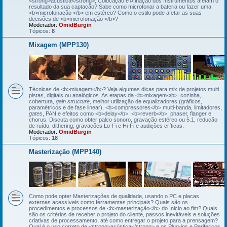
<strong>acústica</strong>, Colocação e Afinação dos Instrumentos afetam o
resultado da sua captação? Sabe como microfonar a bateria ou fazer uma
<b>microfonação </b> em estéreo? Como o estilo pode afetar as suas
decisões de <b>microfonação </b>?
Moderador:
OmidBurgin
Tópicos:
8
Mixagem (MPP130)
Técnicas de <b>mixagem</b>? Veja algumas dicas para mix de projetos multi
pistas, digitais ou analógicos. As etapas da <b>mixagem</b>, cozinha,
cobertura,
gain structure
, melhor utilização de equalizadores (gráficos,
paramétricos e de fase linear), <b>compressores</b> multi-banda, limitadores,
gates
, PAN e efeitos como <b>delay</b>, <b>reverb</b>, phaser, flanger e
chorus. Discuta como obter palco sonoro, gravação estéreo ou 5.1, redução
de ruído, dithering, gravações Lo-Fi e Hi-Fi e audições críticas.
Moderador:
OmidBurgin
Tópicos:
18
Masterização (MPP140)
Como pode opter Masterizações de qualidade, usando o PC e placas
externas acessíveis como ferramentas principais? Quais são os
procedimentos e processos de <b>masterização</b> do ínicio ao fim? Quais
são os critérios de receber o projeto do cliente, passos inevitáveis e soluções
criativas de processamento, até como entregar o projeto para a prensagem?
Qual é o uso correto de <strong>acústica</strong> e os Plug-ins e Perifericos