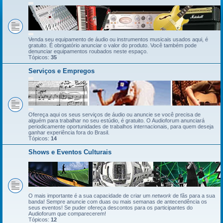
Venda seu equipamento de áudio ou instrumentos musicais usados aqui, é
gratuito. É obrigatório anunciar o valor do produto. Você também pode
denunciar equipamentos roubados neste espaço.
Tópicos:
35
Serviços e Empregos
Ofereça aqui os seus serviços de áudio ou anuncie se você precisa de
alguém para trabalhar no seu estúdio, é gratuito. O Audioforum anunciará
periodicamente oportunidades de trabalhos internacionais, para quem deseja
ganhar experiência fora do Brasil.
Tópicos:
14
Shows e Eventos Culturais
O mais importante é a sua capacidade de criar um
network
de fãs para a sua
banda! Sempre anuncie com duas ou mais semanas de antecendência os
seus eventos! Se puder ofereça descontos para os participantes do
Audioforum que comparecerem!
Tópicos:
12