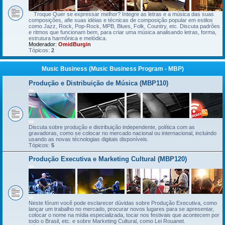
Troque Quer se expressar melhor? Integre as letras e a música das suas
composições, afie suas idéias e técnicas de composição popular em estilos
como Jazz, Rock, Pop-Rock, MPB, Blues, Folk, Country, etc. Discuta padrões
e ritmos que funcionam bem, para criar uma música analisando letras, forma,
estrutura harmônica e melódica.
Moderador:
OmidBurgin
Tópicos:
2
Music Business (Music Business Program - MBP)
Produção e Distribuição de Música (MBP110)
Discuta sobre produção e distribuição independente, política com as
gravadoras, como se colocar no mercado nacional ou internacional, incluindo
usando as novas técnologias digitais disponíveis.
Tópicos:
5
Produção Executiva e Marketing Cultural (MBP120)
Neste fórum você pode esclarecer dúvidas sobre Produção Executiva, como
lançar um trabalho no mercado, procurar novos lugares para se apresentar,
colocar o nome na mídia especializada, tocar nos festivais que acontecem por
todo o Brasil, etc. e sobre Marketing Cultural, como Lei Rouanet.