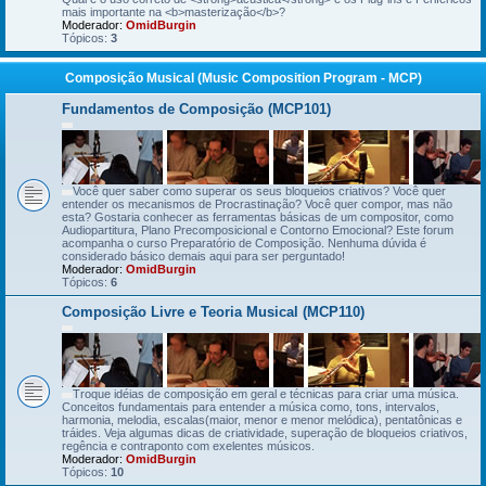
mais importante na <b>masterização</b>?
Moderador:
OmidBurgin
Tópicos:
3
Composição Musical (Music Composition Program - MCP)
Fundamentos de Composição (MCP101)
Você quer saber como superar os seus bloqueios criativos? Você quer
entender os mecanismos de Procrastinação? Você quer compor, mas não
esta? Gostaria conhecer as ferramentas básicas de um compositor, como
Audiopartitura, Plano Precomposicional e Contorno Emocional? Este forum
acompanha o curso Preparatório de Composição. Nenhuma dúvida é
considerado básico demais aqui para ser perguntado!
Moderador:
OmidBurgin
Tópicos:
6
Composição Livre e Teoria Musical (MCP110)
Troque idéias de composição em geral e técnicas para criar uma música.
Conceitos fundamentais para entender a música como, tons, intervalos,
harmonia, melodia, escalas(maior, menor e menor melódica), pentatônicas e
tráides. Veja algumas dicas de criatividade, superação de bloqueios criativos,
regência e contraponto com exelentes músicos.
Moderador:
OmidBurgin
Tópicos:
10