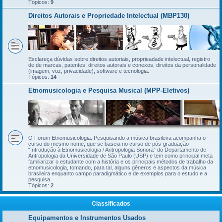
Tópicos:
9
Direitos Autorais e Propriedade Intelectual (MBP130)
Esclareça dúvidas sobre direitos autoriais, proprieadade intelectual, registro
de de marcas, patentes, direitos autorais e conexos, direitos da personalidade
(imagem, voz, privacidade), software e tecnologia.
Tópicos:
14
Etnomusicologia e Pesquisa Musical (MPP-Eletivos)
O Forum Etnomusicologia: Pesquisando a música brasileira acompanha o
curso do mesmo nome, que se baseia no curso de pós-graduação
“Introdução à Etnomusicologia / Antropologia Sonora” do Departamento de
Antropologia da Universidade de São Paulo (USP) e tem como principal meta
familiarizar o estudante com a história e os principais métodos de trabalho da
etnomusicologia, tomando, para tal, alguns gêneros e aspectos da música
brasileira enquanto campo paradigmático e de exemplos para o estudo e a
pesquisa.
Tópicos:
2
Classificados
Equipamentos e Instrumentos Usados