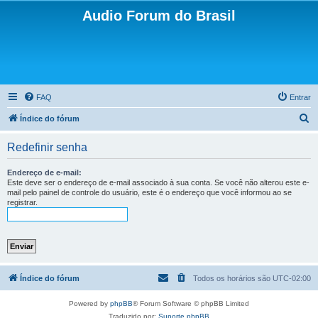
Audio Forum do Brasil
FAQ
Entrar
P
Índice do fórum
e
Redefinir senha
s
q
Endereço de e-mail:
Este deve ser o endereço de e-mail associado à sua conta. Se você não alterou este e-
u
mail pelo painel de controle do usuário, este é o endereço que você informou ao se
registrar.
i
s
a
r
Índice do fórum
Todos os horários são
UTC-02:00
Powered by
phpBB
® Forum Software © phpBB Limited
Traduzido por:
Suporte phpBB