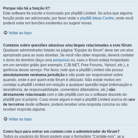
Porque não há a função X?
Este software foi escrito e licenciado por phpBB Limited. Se acha que alguma
função pode ser adicionada, por favor visite o
phpBB Ideas Centre
, onde você
poderá votar em funcões existentes ou sugerir novas.
Voltar ao topo
Contatos sobre questões abusivas e/ou ilegais relacionadas a este fórum
Qualquer administrador listado na página “Equipe do fórum” deve ser um alvo
apropriado para as suas dúvidas. Se você não obter resposta, deverá contatar
o dono do domínio (faça uma
pesquisa
) ou, caso o fórum esteja hospedado
em um servidor grátis (por exemplo, CJB.NET, Free Forums, Yahoo!, etc.), a
gerência desse serviço. Por favor, note que a phpBB Limited não possui
absolutamente nenhuma jurisdição
e não pode ser responsável sobre
quando, onde e por quem este fórum é utilizado. Não existe motivo em
contatar a phpBB Limited em relação a qualquer questão legal (interrupção e
desistência, de responsabilidade, comentário difamatório, etc.)
não
diretamente relacionado
com o site phpBB.com ou o software discreto do
phpBB por si próprio. Caso envie algum e-mail a phpBB Limited acerca do
uso
de terceiros
deste software, poderá receber uma resposta concisa ou não
receber resposta alguma.
Voltar ao topo
Como faço para entrar em contato com o administrador do fórum?
Todos os usuários do fórum podem usar o formulário “Contate-nos”, se a