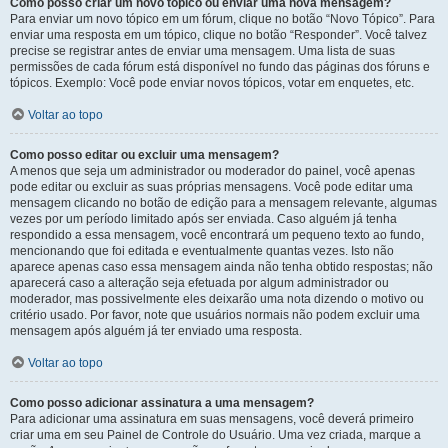
Como posso criar um novo tópico ou enviar uma nova mensagem?
Para enviar um novo tópico em um fórum, clique no botão “Novo Tópico”. Para
enviar uma resposta em um tópico, clique no botão “Responder”. Você talvez
precise se registrar antes de enviar uma mensagem. Uma lista de suas
permissões de cada fórum está disponível no fundo das páginas dos fóruns e
tópicos. Exemplo: Você pode enviar novos tópicos, votar em enquetes, etc.
Voltar ao topo
Como posso editar ou excluir uma mensagem?
A menos que seja um administrador ou moderador do painel, você apenas
pode editar ou excluir as suas próprias mensagens. Você pode editar uma
mensagem clicando no botão de edição para a mensagem relevante, algumas
vezes por um período limitado após ser enviada. Caso alguém já tenha
respondido a essa mensagem, você encontrará um pequeno texto ao fundo,
mencionando que foi editada e eventualmente quantas vezes. Isto não
aparece apenas caso essa mensagem ainda não tenha obtido respostas; não
aparecerá caso a alteração seja efetuada por algum administrador ou
moderador, mas possivelmente eles deixarão uma nota dizendo o motivo ou
critério usado. Por favor, note que usuários normais não podem excluir uma
mensagem após alguém já ter enviado uma resposta.
Voltar ao topo
Como posso adicionar assinatura a uma mensagem?
Para adicionar uma assinatura em suas mensagens, você deverá primeiro
criar uma em seu Painel de Controle do Usuário. Uma vez criada, marque a