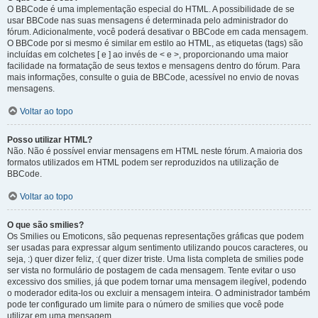
O BBCode é uma implementação especial do HTML. A possibilidade de se
usar BBCode nas suas mensagens é determinada pelo administrador do
fórum. Adicionalmente, você poderá desativar o BBCode em cada mensagem.
O BBCode por si mesmo é similar em estilo ao HTML, as etiquetas (tags) são
incluídas em colchetes [ e ] ao invés de < e >, proporcionando uma maior
facilidade na formatação de seus textos e mensagens dentro do fórum. Para
mais informações, consulte o guia de BBCode, acessível no envio de novas
mensagens.
Voltar ao topo
Posso utilizar HTML?
Não. Não é possível enviar mensagens em HTML neste fórum. A maioria dos
formatos utilizados em HTML podem ser reproduzidos na utilização de
BBCode.
Voltar ao topo
O que são smilies?
Os Smilies ou Emoticons, são pequenas representações gráficas que podem
ser usadas para expressar algum sentimento utilizando poucos caracteres, ou
seja, :) quer dizer feliz, :( quer dizer triste. Uma lista completa de smilies pode
ser vista no formulário de postagem de cada mensagem. Tente evitar o uso
excessivo dos smilies, já que podem tornar uma mensagem ilegível, podendo
o moderador edita-los ou excluir a mensagem inteira. O administrador também
pode ter configurado um limite para o número de smilies que você pode
utilizar em uma mensagem.