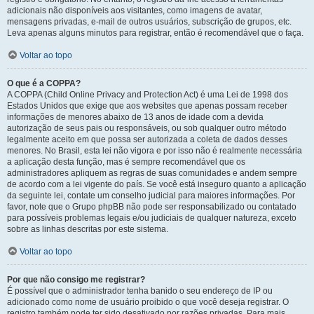
adicionais não disponíveis aos visitantes, como imagens de avatar,
mensagens privadas, e-mail de outros usuários, subscrição de grupos, etc.
Leva apenas alguns minutos para registrar, então é recomendável que o faça.
Voltar ao topo
O que é a COPPA?
A COPPA (Child Online Privacy and Protection Act) é uma Lei de 1998 dos
Estados Unidos que exige que aos websites que apenas possam receber
informações de menores abaixo de 13 anos de idade com a devida
autorização de seus pais ou responsáveis, ou sob qualquer outro método
legalmente aceito em que possa ser autorizada a coleta de dados desses
menores. No Brasil, esta lei não vigora e por isso não é realmente necessária
a aplicação desta função, mas é sempre recomendável que os
administradores apliquem as regras de suas comunidades e andem sempre
de acordo com a lei vigente do país. Se você está inseguro quanto a aplicação
da seguinte lei, contate um conselho judicial para maiores informações. Por
favor, note que o Grupo phpBB não pode ser responsabilizado ou contatado
para possíveis problemas legais e/ou judiciais de qualquer natureza, exceto
sobre as linhas descritas por este sistema.
Voltar ao topo
Por que não consigo me registrar?
É possível que o administrador tenha banido o seu endereço de IP ou
adicionado como nome de usuário proibido o que você deseja registrar. O
registro também pode ter sido desativado por razões privadas. Para mais