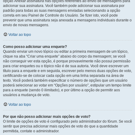
opção
Anexar assinatura
nas opções referentes ao envio de mensagens para
adicionar sua assinatura. Você também pode adicionar sua assinatura por
padrão para todas as suas mensagens enviadas selecionando a opção
correta em seu Painel de Controle do Usuário. Se fizer isto, você pode
prevenir que uma assinatura seja anexada a mensagens individuais durante o
envio de novas mensagens.
Voltar ao topo
Como posso adicionar uma enquete?
Quando enviar um novo tópico ou editar a primeira mensagem de um tópico,
clique na aba “Criar uma enquete” abaixo do corpo da mensagem; se você
não conseguir ver esta opção, é porque provavelmente não possui permissão
para criar enquetes ou o tópico não é de sua autoria. Você deve escrever um
título para a enquete e em seguida, escrever pelo menos duas opções de voto,
certificando-se de colocar cada opção em uma linha separada na área de
texto. Você poderá também especificar o número de opções que um usuário
poderá selecionar ao votar em “Opções por usuário”, estipular um tempo limite
para a enquete (sendo 0 ilimitado), e por último a opção de permitir aos
usuários a mudança de voto.
Voltar ao topo
Por que não posso adicionar mais opções de voto?
O limite de opções de voto é configurado pelo administrador do fórum. Se você
sentir que precisa adicionar mais opções de voto do que a quantidade
permitida, contate o administrador.