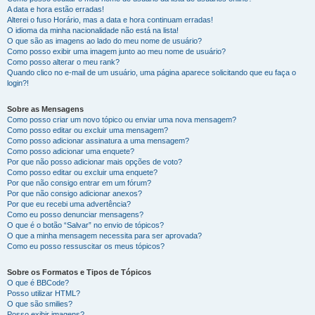
A data e hora estão erradas!
Alterei o fuso Horário, mas a data e hora continuam erradas!
O idioma da minha nacionalidade não está na lista!
O que são as imagens ao lado do meu nome de usuário?
Como posso exibir uma imagem junto ao meu nome de usuário?
Como posso alterar o meu rank?
Quando clico no e-mail de um usuário, uma página aparece solicitando que eu faça o
login?!
Sobre as Mensagens
Como posso criar um novo tópico ou enviar uma nova mensagem?
Como posso editar ou excluir uma mensagem?
Como posso adicionar assinatura a uma mensagem?
Como posso adicionar uma enquete?
Por que não posso adicionar mais opções de voto?
Como posso editar ou excluir uma enquete?
Por que não consigo entrar em um fórum?
Por que não consigo adicionar anexos?
Por que eu recebi uma advertência?
Como eu posso denunciar mensagens?
O que é o botão “Salvar” no envio de tópicos?
O que a minha mensagem necessita para ser aprovada?
Como eu posso ressuscitar os meus tópicos?
Sobre os Formatos e Tipos de Tópicos
O que é BBCode?
Posso utilizar HTML?
O que são smilies?
Posso exibir imagens?