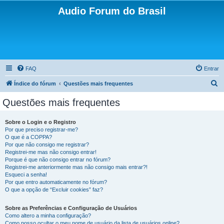
Audio Forum do Brasil
FAQ
Entrar
P
Índice do fórum
Questões mais frequentes
e
Questões mais frequentes
s
q
Sobre o Login e o Registro
Por que preciso registrar-me?
u
O que é a COPPA?
i
Por que não consigo me registrar?
Registrei-me mas não consigo entrar!
s
Porque é que não consigo entrar no fórum?
Registrei-me anteriormente mas não consigo mais entrar?!
a
Esqueci a senha!
r
Por que entro automaticamente no fórum?
O que a opção de “Excluir cookies” faz?
Sobre as Preferências e Configuração de Usuários
Como altero a minha configuração?
Como posso ocultar o meu nome de usuário da lista de usuários online?