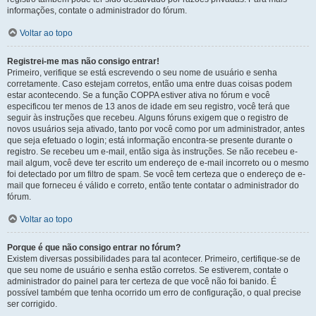
informações, contate o administrador do fórum.
Voltar ao topo
Registrei-me mas não consigo entrar!
Primeiro, verifique se está escrevendo o seu nome de usuário e senha
corretamente. Caso estejam corretos, então uma entre duas coisas podem
estar acontecendo. Se a função COPPA estiver ativa no fórum e você
especificou ter menos de 13 anos de idade em seu registro, você terá que
seguir às instruções que recebeu. Alguns fóruns exigem que o registro de
novos usuários seja ativado, tanto por você como por um administrador, antes
que seja efetuado o login; está informação encontra-se presente durante o
registro. Se recebeu um e-mail, então siga às instruções. Se não recebeu e-
mail algum, você deve ter escrito um endereço de e-mail incorreto ou o mesmo
foi detectado por um filtro de spam. Se você tem certeza que o endereço de e-
mail que forneceu é válido e correto, então tente contatar o administrador do
fórum.
Voltar ao topo
Porque é que não consigo entrar no fórum?
Existem diversas possibilidades para tal acontecer. Primeiro, certifique-se de
que seu nome de usuário e senha estão corretos. Se estiverem, contate o
administrador do painel para ter certeza de que você não foi banido. É
possível também que tenha ocorrido um erro de configuração, o qual precise
ser corrigido.