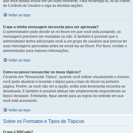
que você deseje enviar em um outro momento. Para recarregá-la, vá ao Painel
de Controle do Usuário e siga as devidas opções.
Voltar ao topo
O que a minha mensagem necessita para ser aprovada?
O administrador pode decidir se no fórum em que você está postando, as
mensagens precisem ser revisadas ou não. E também é possível que o
administrador tenha adicionado você a um grupo de usuários que precise ter
suas mensagens aprovadas antes de enviá-las ao fórum. Por favor, contate o
administrador para maiores informações.
Voltar ao topo
Como eu posso ressuscitar os meus tópicos?
Clicando em “Ressuscitar Tópico”, quando você estiver visualizando o mesmo,
você pode atualizar e levantar o tópico para o topo do fórum na primeira
página. Porém, se você não ver a opção, então esta ferramenta encontra-se
desativada. E também é possível efetuar isto simplesmente respondendo ao
tópico desejado. Entretanto, fique atento para as regras do website em que
você está acessando.
Voltar ao topo
Sobre os Formatos e Tipos de Tópicos
O que é BBCode?