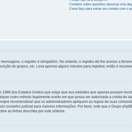
Contatos sobre questões abusivas e/ou ileg
Como faço para entrar em contato com o ad
mensagens, o registro é obrigatório. No entanto; o registro dá-lhe acesso a ferra
scrição de grupos, etc. Leva apenas alguns minutos para registrar, então é recome
i de 1998 dos Estados Unidos que exige que aos websites que apenas possam rec
lquer outro método legalmente aceito em que possa ser autorizada a coleta de dad
sempre recomendável que os administradores apliquem as regras de suas comunid
e um conselho judicial para maiores informações. Por favor, note que o Grupo php
bre as linhas descritas por este sistema.