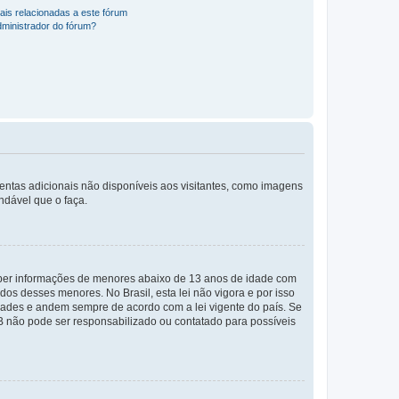
ais relacionadas a este fórum
ministrador do fórum?
mentas adicionais não disponíveis aos visitantes, como imagens
ndável que o faça.
eber informações de menores abaixo de 13 anos de idade com
os desses menores. No Brasil, esta lei não vigora e por isso
ades e andem sempre de acordo com a lei vigente do país. Se
BB não pode ser responsabilizado ou contatado para possíveis