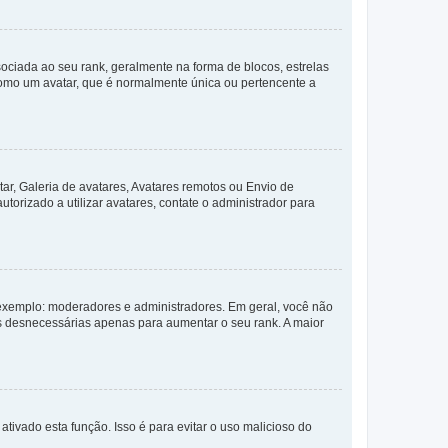
ada ao seu rank, geralmente na forma de blocos, estrelas
como um avatar, que é normalmente única ou pertencente a
ar, Galeria de avatares, Avatares remotos ou Envio de
torizado a utilizar avatares, contate o administrador para
exemplo: moderadores e administradores. Em geral, você não
s desnecessárias apenas para aumentar o seu rank. A maior
ativado esta função. Isso é para evitar o uso malicioso do