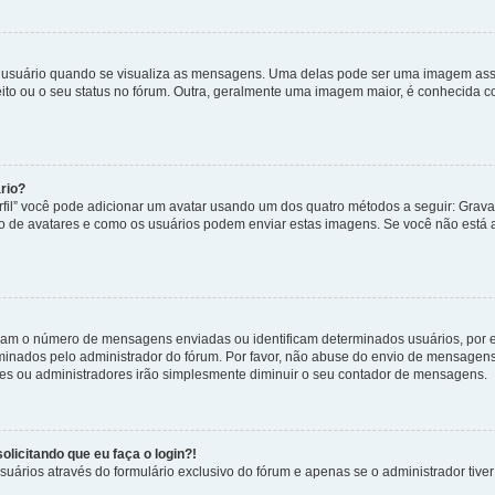
uário quando se visualiza as mensagens. Uma delas pode ser uma imagem associ
ito ou o seu status no fórum. Outra, geralmente uma imagem maior, é conhecida 
rio?
rfil” você pode adicionar um avatar usando um dos quatro métodos a seguir: Gravat
uso de avatares e como os usuários podem enviar estas imagens. Se você não está au
cam o número de mensagens enviadas ou identificam determinados usuários, por 
rminados pelo administrador do fórum. Por favor, não abuse do envio de mensagen
ores ou administradores irão simplesmente diminuir o seu contador de mensagens.
licitando que eu faça o login?!
uários através do formulário exclusivo do fórum e apenas se o administrador tiver 