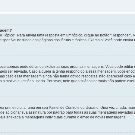
nsagem?
 Tópico”. Para enviar uma resposta em um tópico, clique no botão “Responder”. Vo
sponível no fundo das páginas dos fóruns e tópicos. Exemplo: Você pode enviar n
ocê apenas pode editar ou excluir as suas próprias mensagens. Você pode edita
após ser enviada. Caso alguém já tenha respondido a essa mensagem, você encon
nas caso essa mensagem ainda não tenha obtido respostas; não aparecerá caso a 
 o motivo ou critério usado. Por favor, note que usuários normais não podem exc
rá primeiro criar uma em seu Painel de Controle do Usuário. Uma vez criada, ma
de adicionar sua assinatura por padrão para todas as suas mensagens enviadas s
a seja anexada a mensagens individuais durante o envio de novas mensagens.