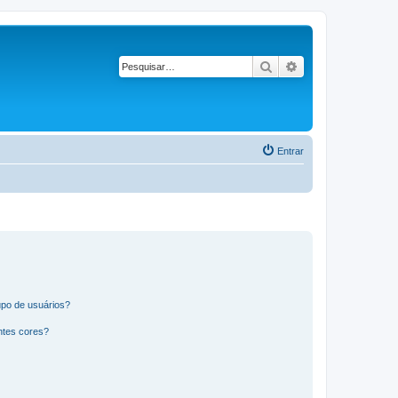
Pesquisar
Pesquisa avançad
Entrar
po de usuários?
ntes cores?