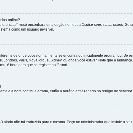
rios online?
Preferências”, você encontrará uma opção nomeada
Ocultar seus status online
. Se 
istema como um usuário invisível.
diferente de onde você normalmente se encontra ou inicialmente programou. Se ess
sil, Londres, Paris, Nova Iorque, Sidney, ou onde você estiver. Note que a mudanç
rou, é hora para que se registre no fórum!
!
nte e a hora continua errada, então o horário armazenado no relógio do servidor e
B ainda não foi traduzido para o mesmo. Peça ao administrador que instale o seu 