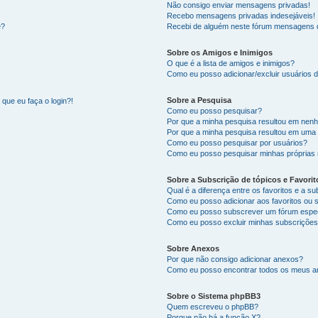
Não consigo enviar mensagens privadas!
Recebo mensagens privadas indesejáveis!
e?
Recebi de alguém neste fórum mensagens d
Sobre os Amigos e Inimigos
O que é a lista de amigos e inimigos?
Como eu posso adicionar/excluir usuários d
Sobre a Pesquisa
que eu faça o login?!
Como eu posso pesquisar?
Por que a minha pesquisa resultou em nen
Por que a minha pesquisa resultou em uma
Como eu posso pesquisar por usuários?
Como eu posso pesquisar minhas próprias
Sobre a Subscrição de tópicos e Favorit
Qual é a diferença entre os favoritos e a s
Como eu posso adicionar aos favoritos ou 
Como eu posso subscrever um fórum espec
Como eu posso excluir minhas subscriçõe
Sobre Anexos
Por que não consigo adicionar anexos?
Como eu posso encontrar todos os meus 
Sobre o Sistema phpBB3
Quem escreveu o phpBB?
Porque não há a função X?