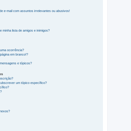
e e-mail com assuntos irrelevantes ou abusivos!
e minha lista de amigos e inimigos?
huma ocorrência?
 página em branco!?
 mensagens e tópicos?
os
ubscrição?
subscrever um tópico específico?
ífico?
s?
anexos?