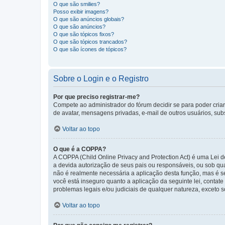
O que são smilies?
Posso exibir imagens?
O que são anúncios globais?
O que são anúncios?
O que são tópicos fixos?
O que são tópicos trancados?
O que são ícones de tópicos?
Sobre o Login e o Registro
Por que preciso registrar-me?
Compete ao administrador do fórum decidir se para poder criar 
de avatar, mensagens privadas, e-mail de outros usuários, sub
Voltar ao topo
O que é a COPPA?
A COPPA (Child Online Privacy and Protection Act) é uma Le
a devida autorização de seus pais ou responsáveis, ou sob qua
não é realmente necessária a aplicação desta função, mas é 
você está inseguro quanto a aplicação da seguinte lei, contat
problemas legais e/ou judiciais de qualquer natureza, exceto so
Voltar ao topo