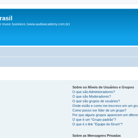
asil
 e music business (www.audioacademy.com.br)
Sobre os Níveis de Usuários e Grupos
O que são Administradores?
O que são Moderadores?
O que são grupos de usuários?
Onde estão e como me inscrevo em um gru
Como posso ser líder de um grupo?
Por que alguns grupos aparecem em difere
O que é um “Grupo padrão”?
O que é o link “Equipe do fórum”?
Sobre as Mensagens Privadas