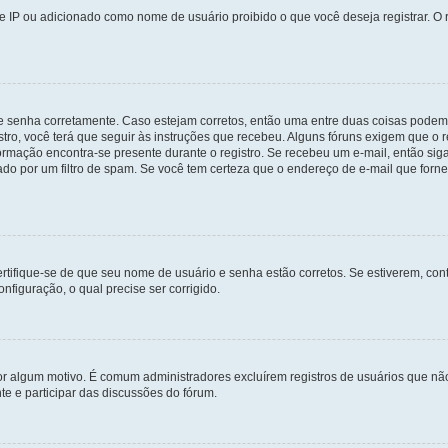
 IP ou adicionado como nome de usuário proibido o que você deseja registrar. O r
 e senha corretamente. Caso estejam corretos, então uma entre duas coisas podem
tro, você terá que seguir às instruções que recebeu. Alguns fóruns exigem que o r
formação encontra-se presente durante o registro. Se recebeu um e-mail, então sig
do por um filtro de spam. Se você tem certeza que o endereço de e-mail que fornec
certifique-se de que seu nome de usuário e senha estão corretos. Se estiverem, con
nfiguração, o qual precise ser corrigido.
 por algum motivo. É comum administradores excluírem registros de usuários que 
e e participar das discussões do fórum.