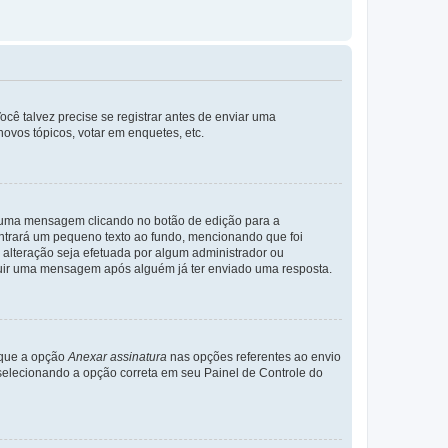
cê talvez precise se registrar antes de enviar uma
ovos tópicos, votar em enquetes, etc.
r uma mensagem clicando no botão de edição para a
trará um pequeno texto ao fundo, mencionando que foi
alteração seja efetuada por algum administrador ou
luir uma mensagem após alguém já ter enviado uma resposta.
rque a opção
Anexar assinatura
nas opções referentes ao envio
elecionando a opção correta em seu Painel de Controle do