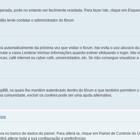
rada, pode no entanto ser facilmente resetada. Para fazer isto, clique em
Esquec
tão tente contatar o administrador do fórum.
rá automaticamente da próxima vez que visitar o fórum. Isto evita o uso abusivo d
inale a caixa
Lembrar minhas informações
quando estiver efetuando o login. Isto
ecas, café internet ou cyber café, universidades, etc. Se não consegue visualizar a
phpBB, os quais lhe mantém autenticado dentro do fórum e que também permitem o
 na comunidade, excluir os cookies pode ser uma ajuda alternativa.
ios
lva no banco de dados do painel. Para alterá-la, clique em Painel de Controle do 
irá alterar toda a sua configuração e preferências.